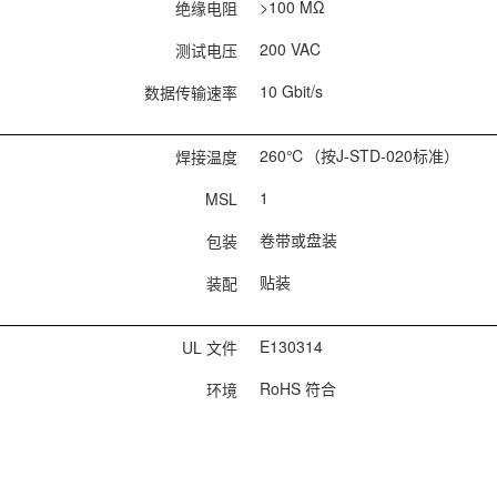
>100 MΩ
绝缘电阻
200 VAC
测试电压
10 Gbit/s
数据传输速率
260℃（按J-STD-020标准）
焊接温度
1
MSL
卷带或盘装
包装
贴装
装配
E130314
UL 文件
RoHS 符合
环境