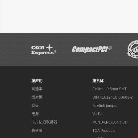
按应用
按名称
高速率
Colibri - 0.5mm SMT
板对板
DIN 41612/IEC 60603-2
背板
flexilink jumper
电源
VarPol
卡片边沿联接器
PC/104,PC/104 plus
高密度
TCA Products