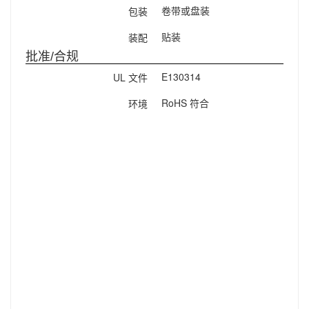
卷带或盘装
包装
贴装
装配
批准/合规
E130314
UL 文件
RoHS 符合
环境