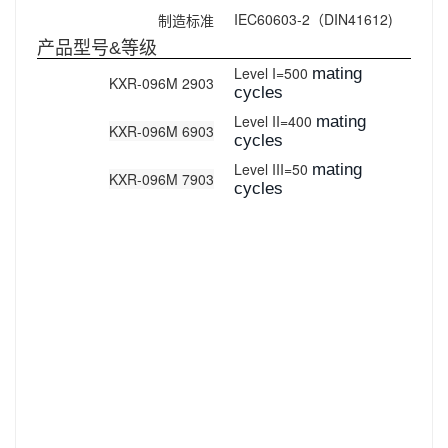
IEC60603-2（DIN41612)
制造标准
产品型号&等级
Level I=500
mating
KXR-096M 2903
cycles
Level II=400
mating
KXR-096M 6903
cycles
Level III=50
mating
KXR-096M 7903
cycles