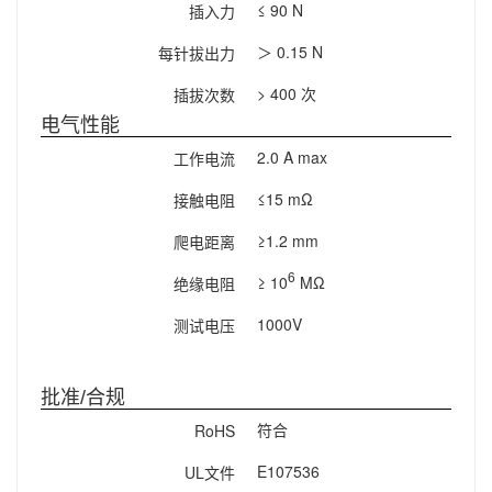
≤ 90 N
插入力
＞ 0.15 N
每针拔出力
> 400 次
插拔次数
电气性能
2.0 A max
工作电流
≤15 mΩ
接触电阻
≥1.2 mm
爬电距离
6
≥ 10
MΩ
绝缘电阻
1000V
测试电压
批准/合规
符合
RoHS
E107536
UL文件