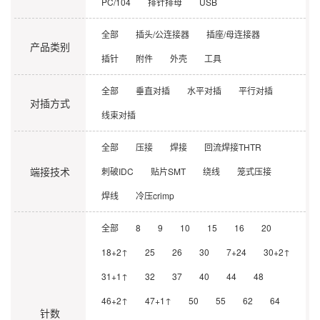
PC/104
排针排母
USB
全部
插头/公连接器
插座/母连接器
产品类别
插针
附件
外壳
工具
全部
垂直对插
水平对插
平行对插
对插方式
线束对插
全部
压接
焊接
回流焊接THTR
端接技术
刺破IDC
贴片SMT
绕线
笼式压接
焊线
冷压crimp
全部
8
9
10
15
16
20
18+2↑
25
26
30
7+24
30+2↑
31+1↑
32
37
40
44
48
46+2↑
47+1↑
50
55
62
64
针数