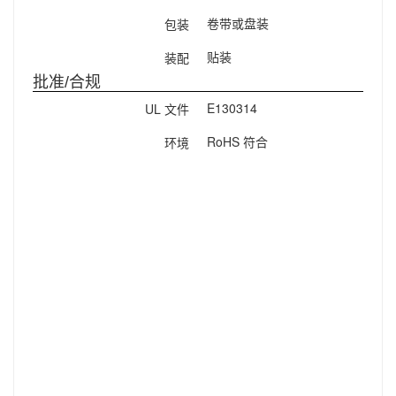
卷带或盘装
包装
贴装
装配
批准/合规
E130314
UL 文件
RoHS 符合
环境